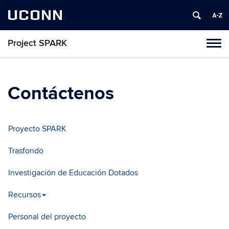
UCONN
Project SPARK
Toggl
naviga
Skip
to
content
Contáctenos
Proyecto SPARK
Trasfondo
Investigación de Educación Dotados
Recursos
Personal del proyecto