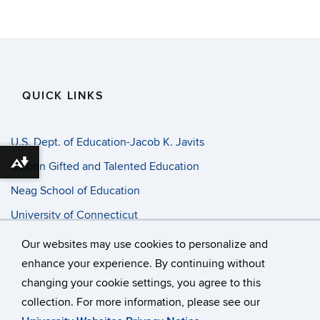
QUICK LINKS
U.S. Dept. of Education-Jacob K. Javits
UConn Gifted and Talented Education
Download alternative formats ...
Neag School of Education
University of Connecticut
Progress Entry
Our websites may use cookies to personalize and
enhance your experience. By continuing without
changing your cookie settings, you agree to this
©
University of Connecticut
collection. For more information, please see our
Disclaimers, Privacy & Copyright
Accessibility