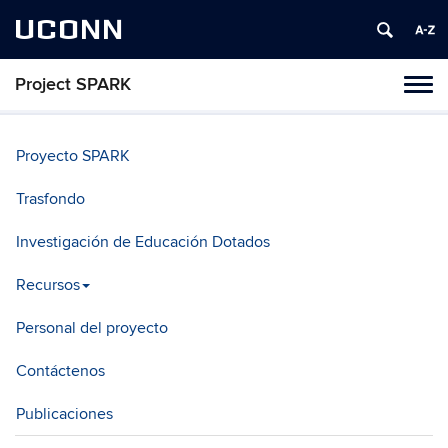
UCONN
Project SPARK
Toggl
naviga
Skip
to
Proyecto SPARK
content
Trasfondo
Investigación de Educación Dotados
Recursos
Personal del proyecto
Contáctenos
Publicaciones